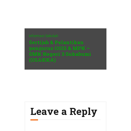
Informasi Sekolah
Sertijab & Pelantikan
pengurus OSIS & MPK –
SMK Negeri 3 Sukabumi
(OSAKKA)
Leave a Reply