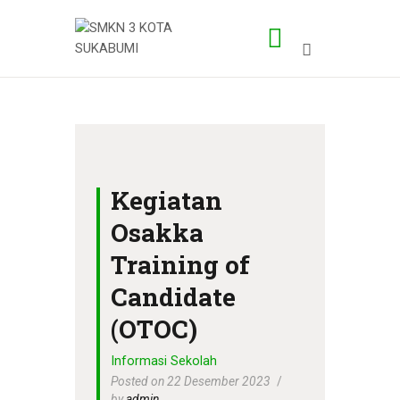
BERANDA
PROFILE SMK
PROG KEAHLIAN
Kegiatan
PENGEMBANGAN
Osakka
APLIKASI
Training of
Candidate
(OTOC)
Informasi Sekolah
Posted on 22 Desember 2023
by
admin