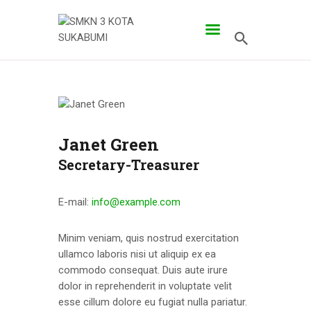
BERANDA
PROFILE SMK
PROG KEAHLIAN
Janet Green
PENGEMBANGAN
Secretary-Treasurer
APLIKASI
E-mail:
info@example.com
Minim veniam, quis nostrud exercitation
ullamco laboris nisi ut aliquip ex ea
commodo consequat. Duis aute irure
dolor in reprehenderit in voluptate velit
esse cillum dolore eu fugiat nulla pariatur.